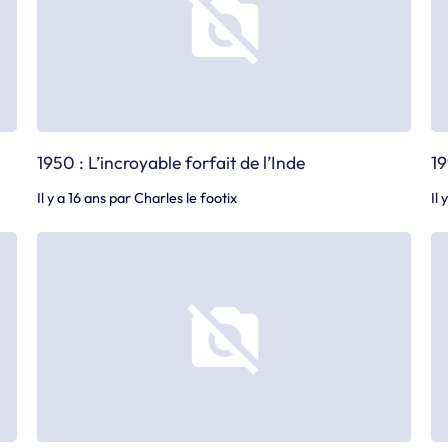
1950 : L’incroyable forfait de l’Inde
19
Il y a 16 ans
par
Charles le footix
Il 