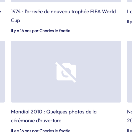
e
1974 : l’arrivée du nouveau trophée FIFA World
La
Cup
Il 
Il y a 16 ans
par
Charles le footix
Mondial 2010 : Quelques photos de la
No
cérémonie d’ouverture
2
Il y a 16 ans
par
Charles le footix
Il 