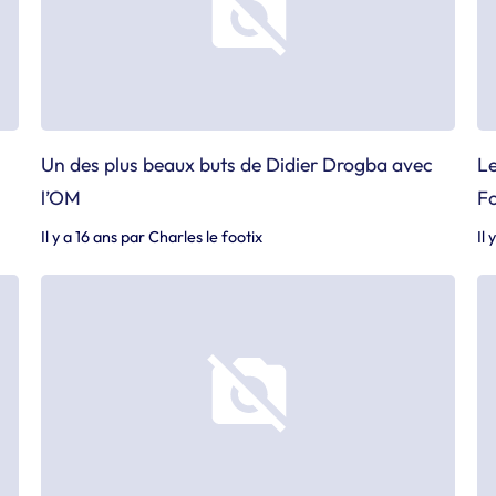
Un des plus beaux buts de Didier Drogba avec
Le
l’OM
Fo
Il y a 16 ans
par
Charles le footix
Il 