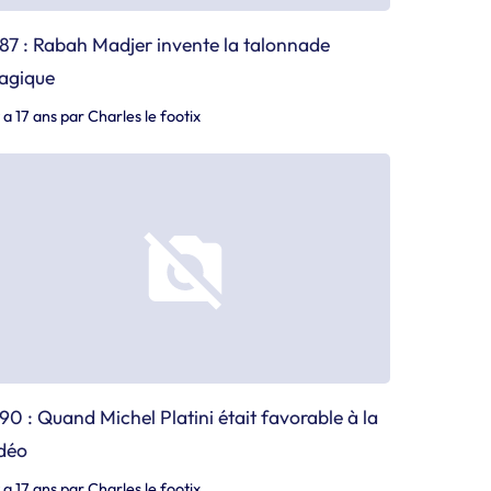
87 : Rabah Madjer invente la talonnade
agique
y a 17 ans
par
Charles le footix
90 : Quand Michel Platini était favorable à la
déo
y a 17 ans
par
Charles le footix