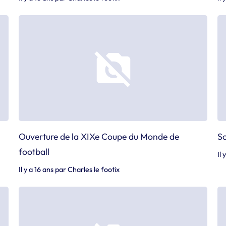
Ouverture de la XIXe Coupe du Monde de
So
football
Il 
Il y a 16 ans
par
Charles le footix