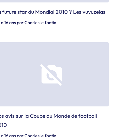
 future star du Mondial 2010 ? Les vuvuzelas
y a 16 ans
par
Charles le footix
s avis sur la Coupe du Monde de football
010
y a 16 ans
par
Charles le footix