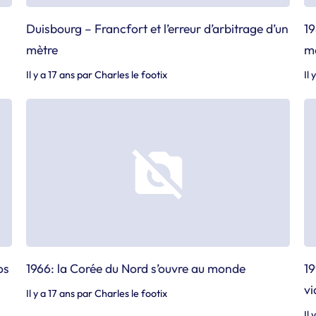
Duisbourg – Francfort et l’erreur d’arbitrage d’un
19
mètre
m
Il y a 17 ans
par
Charles le footix
Il 
os
1966: la Corée du Nord s’ouvre au monde
19
vi
Il y a 17 ans
par
Charles le footix
Il 