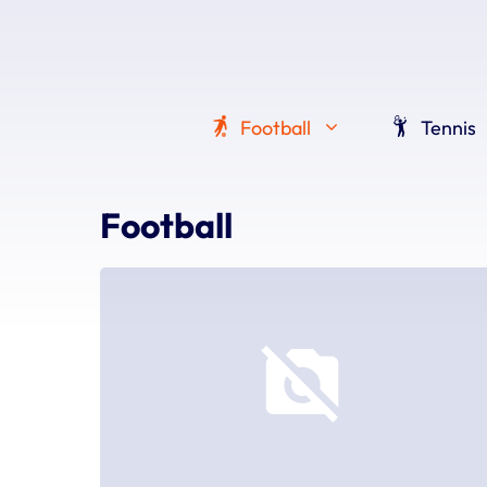
Aller
au
contenu
Football
Tennis
Football