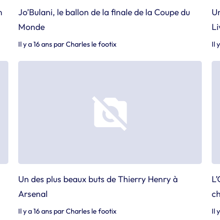
n
Jo’Bulani, le ballon de la finale de la Coupe du
Un
Monde
Li
Il y a 16 ans
par
Charles le footix
Il 
Un des plus beaux buts de Thierry Henry à
L’
Arsenal
ch
Il y a 16 ans
par
Charles le footix
Il 