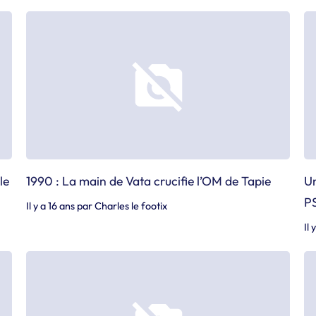
le
1990 : La main de Vata crucifie l’OM de Tapie
Un
P
Il y a 16 ans
par
Charles le footix
Il 