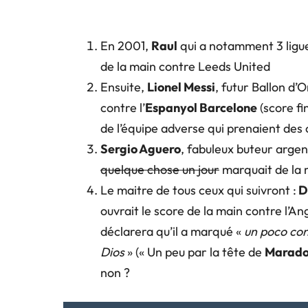
En 2001,
Raul
qui a notamment 3 ligue
de la main contre Leeds United
Ensuite,
Lionel Messi
, futur Ballon d’O
contre l’
Espanyol Barcelone
(score fi
de l’équipe adverse qui prenaient des
Sergio Aguero
, fabuleux buteur arge
quelque chose un jour
marquait de la 
Le maitre de tous ceux qui suivront :
D
ouvrait le score de la main contre l’An
déclarera qu’il a marqué «
un poco con
Dios
» (« Un peu par la tête de
Marad
non ?