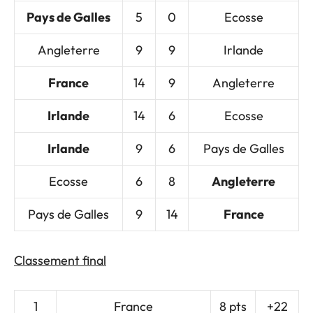
Pays de Galles
5
0
Ecosse
Angleterre
9
9
Irlande
France
14
9
Angleterre
Irlande
14
6
Ecosse
Irlande
9
6
Pays de Galles
Ecosse
6
8
Angleterre
Pays de Galles
9
14
France
Classement final
1
France
8 pts
+22