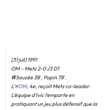
[31 juil] 1991
OM – Metz 2-0 J3 D1
⚽️Sauzée 38′, Papin 78′.
L’
#OM
, 4e, reçoit Metz co-leader.
L’équipe d’Ivic l’emporte en
pratiquant un jeu plus défensif que la