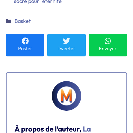
sacre pour l’éternité
Catégories
Basket
Poster
Tweeter
Envoyer
À propos de l’auteur,
La