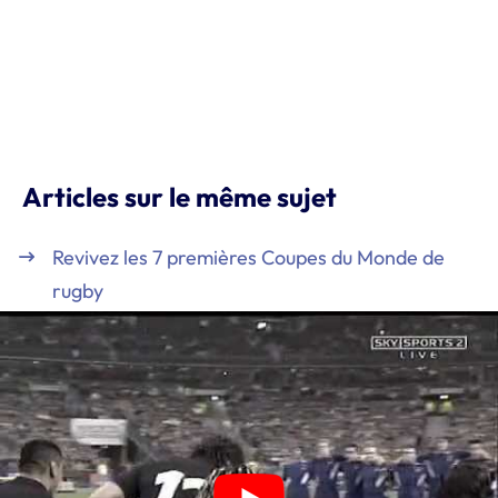
Articles sur le même sujet
Revivez les 7 premières Coupes du Monde de
rugby
Coupe du Monde 2011 : Le XV de France passe si
près d’un authentique exploit…
Les All Blacks au sommet du rugby mondial pour
la 3e fois
2007 : la France défie le Haka des All-Blacks