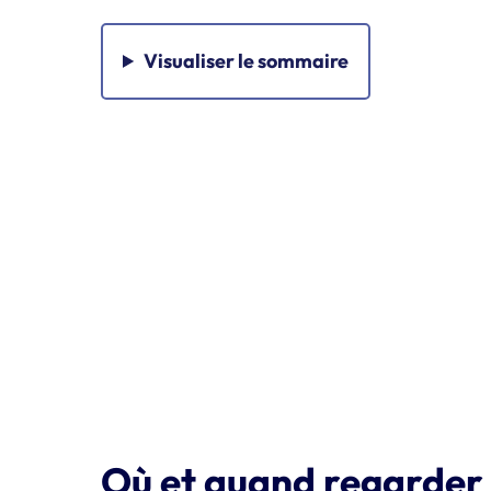
Visualiser
le sommaire
Où et quand regarder 