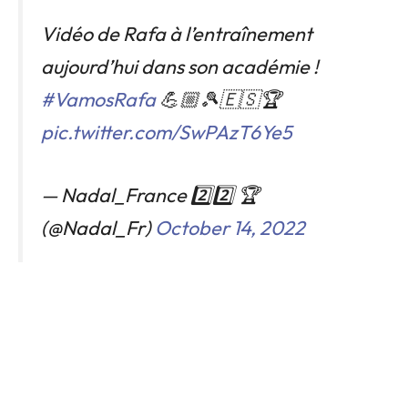
Vidéo de Rafa à l’entraînement
aujourd’hui dans son académie !
#VamosRafa
💪🏼🎾🇪🇸🏆
pic.twitter.com/SwPAzT6Ye5
— Nadal_France 2️⃣2️⃣ 🏆
(@Nadal_Fr)
October 14, 2022