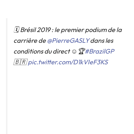
🗓️ Brésil 2019 : le premier podium de la
carrière de
@PierreGASLY
dans les
conditions du direct ☺️🏆
#BrazilGP
🇧🇷
pic.twitter.com/D1kVIeF3KS