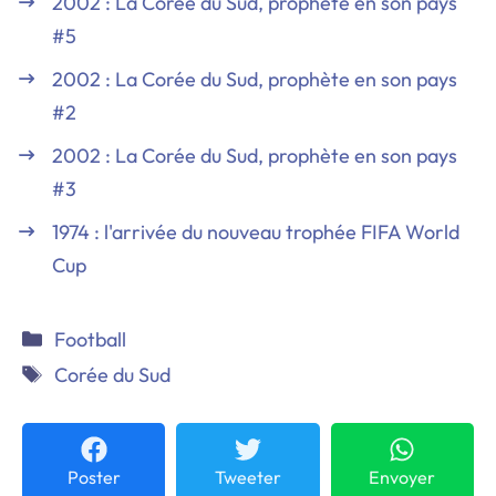
2002 : La Corée du Sud, prophète en son pays
#5
2002 : La Corée du Sud, prophète en son pays
#2
2002 : La Corée du Sud, prophète en son pays
#3
1974 : l'arrivée du nouveau trophée FIFA World
Cup
Catégories
Football
Étiquettes
Corée du Sud
Poster
Tweeter
Envoyer