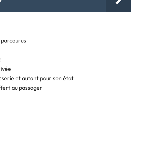
s parcourus
e
rivée
osserie et autant pour son état
ffert au passager