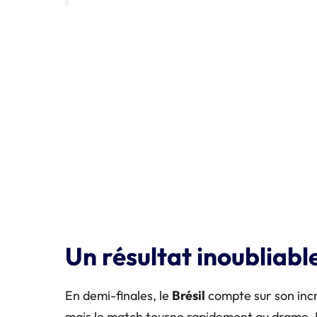
Un résultat inoubliabl
En demi-finales, le
Brésil
compte sur son incr
mais le match tourne rapidement au drame. 