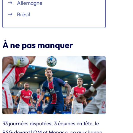
Allemagne
Brésil
À ne pas manquer
33 journées disputées, 3 équipes en tête, le
PSG devant l’OM et Monaco, ce qui change