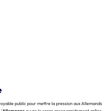
e
oyable public pour mettre la pression aux Allemands
L’
Allemagne
ouvre le score assez rapidement grâce