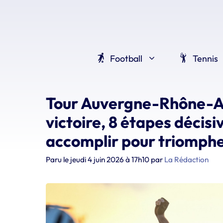
Aller
au
contenu
Football
Tennis
Tour Auvergne-Rhône-Alp
victoire, 8 étapes décisi
accomplir pour triomph
Paru le
jeudi 4 juin 2026 à 17h10
par
La Rédaction