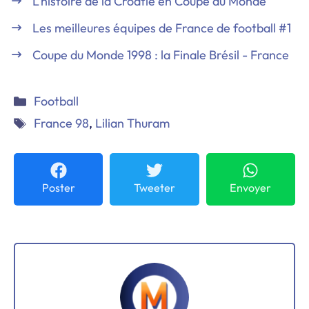
L’histoire de la Croatie en Coupe du Monde
Les meilleures équipes de France de football #1
Coupe du Monde 1998 : la Finale Brésil - France
Catégories
Football
Étiquettes
France 98
,
Lilian Thuram
Poster
Tweeter
Envoyer