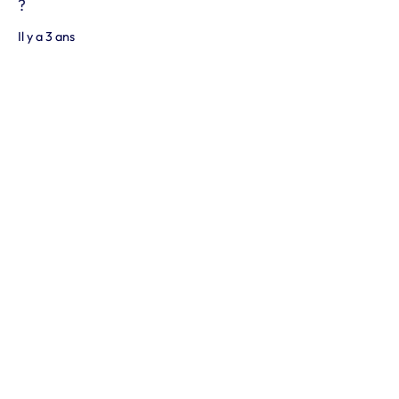
?
Il y a 3 ans