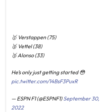
🥇 Verstappen (75)
🥈 Vettel (38)
🥉 Alonso (33)
He’s only just getting started 😳
pic.twitter.com/14BsF3PuxR
— ESPN F1 (@ESPNF1)
September 30,
2022