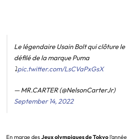
Le légendaire Usain Bolt qui clôture le
défilé de la marque Puma
⤵️
pic.twitter.com/LsCVaPxGsX
— MR.CARTER (@NelsonCarterJr)
September 14, 2022
En marge des
Jeux olympiques de Tokyo
l’année