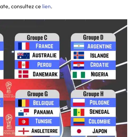
oate, consultez ce
lien
.