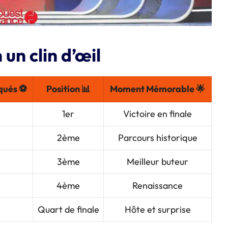
un clin d’œil
qués ⚽
Position 📊
Moment Mémorable 🌟
1er
Victoire en finale
2ème
Parcours historique
3ème
Meilleur buteur
4ème
Renaissance
Quart de finale
Hôte et surprise