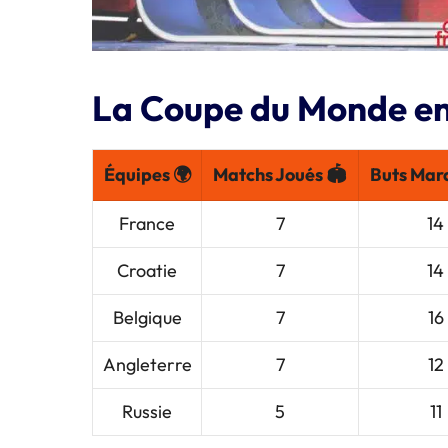
La Coupe du Monde en 
Équipes 🌍
Matchs Joués 🏟️
Buts Mar
France
7
14
Croatie
7
14
Belgique
7
16
Angleterre
7
12
Russie
5
11