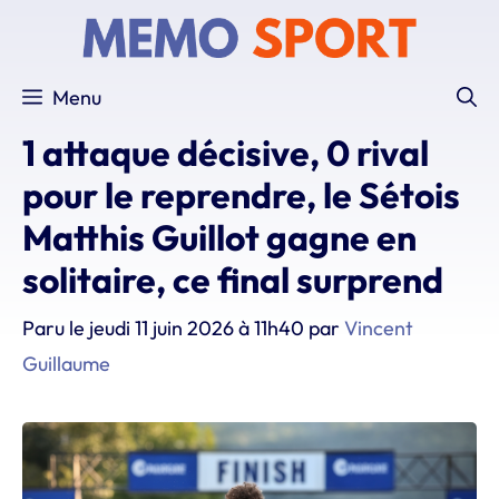
Aller
au
contenu
Menu
1 attaque décisive, 0 rival
pour le reprendre, le Sétois
Matthis Guillot gagne en
solitaire, ce final surprend
Paru le
jeudi 11 juin 2026 à 11h40
par
Vincent
Guillaume