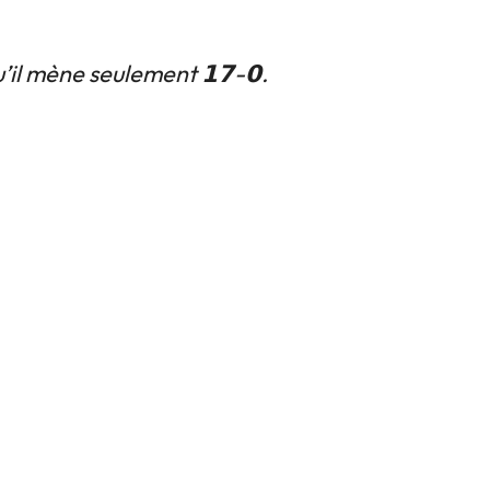
il mène seulement 𝟭𝟳-𝟬.