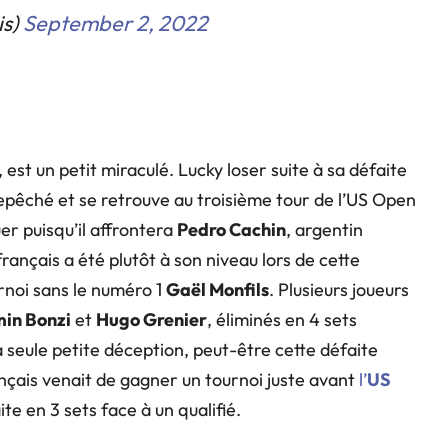
is)
September 2, 2022
, est un petit miraculé. Lucky loser suite à sa défaite
 repêché et se retrouve au troisième tour de l’US Open
er puisqu’il affrontera
Pedro Cachin
, argentin
français a été plutôt à son niveau lors de cette
rnoi sans le numéro 1
Gaël Monfils
. Plusieurs joueurs
in Bonzi
et
Hugo Grenier
, éliminés en 4 sets
a seule petite déception, peut-être cette défaite
nçais venait de gagner un tournoi juste avant
l’
US
te en 3 sets face à un qualifié.