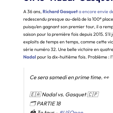
A 36 ans,
Richard Gasquet
a encore envie de
e
redescendu presque au-delà de la 100
place
puisqu’en gagnant son premier tour, il a re
saison pour la première fois depuis 2015. S’il
exploits de temps en temps, comme cette vict
série numéro 32. Une belle victoire en quatre
Nadal
pour la dix-huitième fois. Problème : 
Ce sera samedi en prime time. 👀
🇪🇦 Nadal vs. Gasquet 🇨🇵
🗂 PARTIE 18
🏟 3e tour –
#USOpen