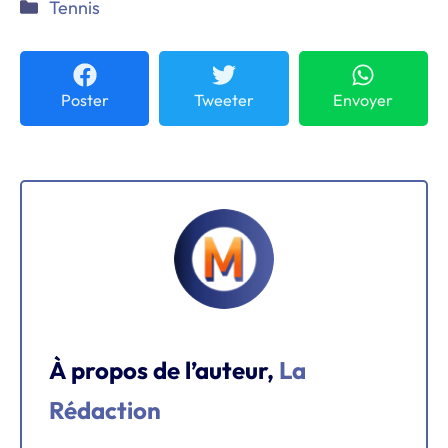
Catégories
Tennis
Poster
Tweeter
Envoyer
À propos de l’auteur,
La
Rédaction