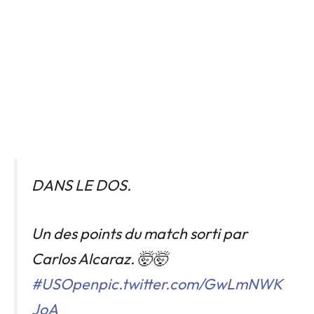
DANS LE DOS.
Un des points du match sorti par
Carlos Alcaraz. 🤯🤯
#USOpen
pic.twitter.com/GwLmNWK
JoA