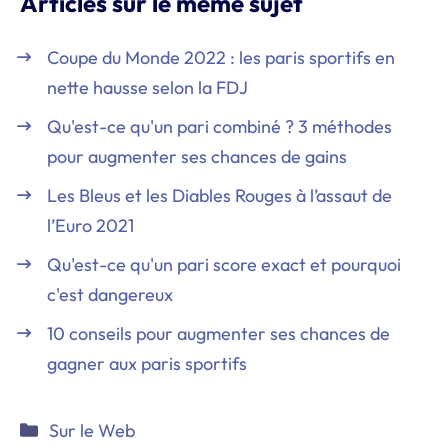
Articles sur le même sujet
Coupe du Monde 2022 : les paris sportifs en
nette hausse selon la FDJ
Qu'est-ce qu'un pari combiné ? 3 méthodes
pour augmenter ses chances de gains
Les Bleus et les Diables Rouges à l’assaut de
l’Euro 2021
Qu'est-ce qu'un pari score exact et pourquoi
c'est dangereux
10 conseils pour augmenter ses chances de
gagner aux paris sportifs
Catégories
Sur le Web