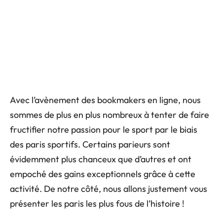
Avec l’avènement des bookmakers en ligne, nous
sommes de plus en plus nombreux à tenter de faire
fructifier notre passion pour le sport par le biais
des paris sportifs. Certains parieurs sont
évidemment plus chanceux que d’autres et ont
empoché des gains exceptionnels grâce à cette
activité. De notre côté, nous allons justement vous
présenter les paris les plus fous de l’histoire !