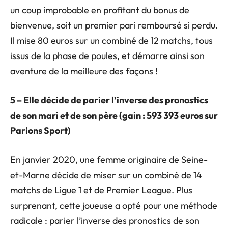
un coup improbable en profitant du bonus de
bienvenue, soit un premier pari remboursé si perdu.
Il mise 80 euros sur un combiné de 12 matchs, tous
issus de la phase de poules, et démarre ainsi son
aventure de la meilleure des façons !
5 – Elle décide de parier l’inverse des pronostics
de son mari et de son père (gain : 593 393 euros sur
Parions Sport)
En janvier 2020, une femme originaire de Seine-
et-Marne décide de miser sur un combiné de 14
matchs de Ligue 1 et de Premier League. Plus
surprenant, cette joueuse a opté pour une méthode
radicale : parier l’inverse des pronostics de son