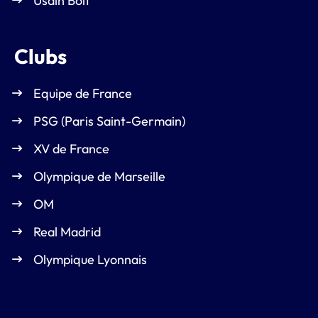
Usain Bolt
Clubs
Equipe de France
PSG (Paris Saint-Germain)
XV de France
Olympique de Marseille
OM
Real Madrid
Olympique Lyonnais