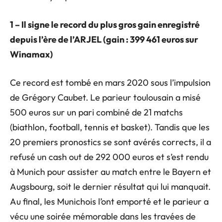
1 – Il signe le record du plus gros gain enregistré
depuis l’ère de l’ARJEL (gain : 399 461 euros sur
Winamax)
Ce record est tombé en mars 2020 sous l’impulsion
de Grégory Caubet. Le parieur toulousain a misé
500 euros sur un pari combiné de 21 matchs
(biathlon, football, tennis et basket). Tandis que les
20 premiers pronostics se sont avérés corrects, il a
refusé un cash out de 292 000 euros et s’est rendu
à Munich pour assister au match entre le Bayern et
Augsbourg, soit le dernier résultat qui lui manquait.
Au final, les Munichois l’ont emporté et le parieur a
vécu une soirée mémorable dans les travées de