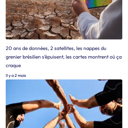
20 ans de données, 2 satellites, les nappes du
grenier brésilien s’épuisent, les cartes montrent où ça
craque
Il y a 2 mois