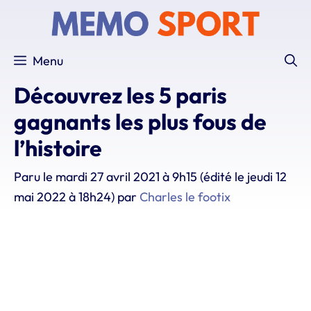
Aller
au
contenu
Menu
Découvrez les 5 paris
gagnants les plus fous de
l’histoire
Paru le
mardi 27 avril 2021 à 9h15
(édité le jeudi 12
mai 2022 à 18h24)
par
Charles le footix