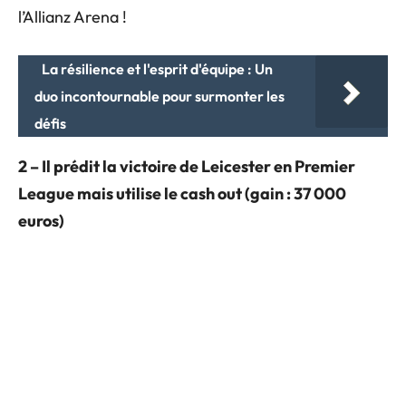
l’Allianz Arena !
La résilience et l'esprit d'équipe : Un
duo incontournable pour surmonter les
défis
2 – Il prédit la victoire de Leicester en Premier
League mais utilise le cash out (gain : 37 000
euros)