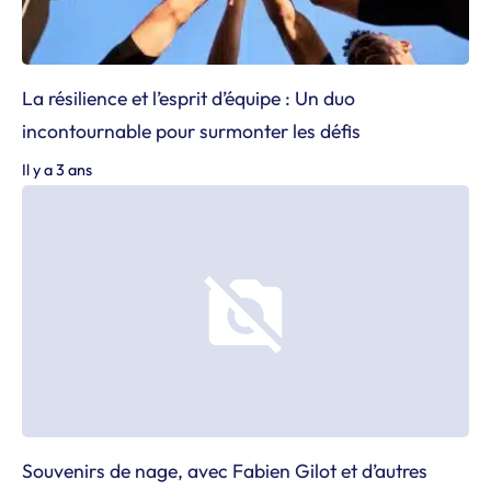
La résilience et l’esprit d’équipe : Un duo
incontournable pour surmonter les défis
Il y a 3 ans
Souvenirs de nage, avec Fabien Gilot et d’autres