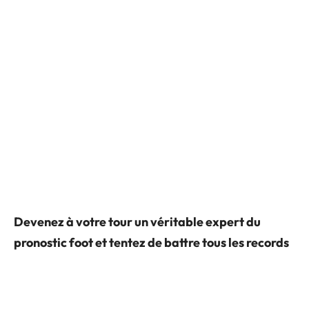
Devenez à votre tour un véritable expert du
pronostic foot et tentez de battre tous les records