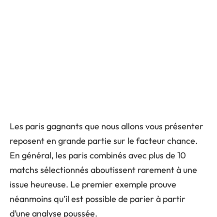
Les paris gagnants que nous allons vous présenter
reposent en grande partie sur le facteur chance.
En général, les paris combinés avec plus de 10
matchs sélectionnés aboutissent rarement à une
issue heureuse. Le premier exemple prouve
néanmoins qu’il est possible de parier à partir
d’une analyse poussée.