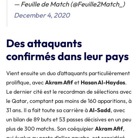
— Feuille de Match (@Feuille2Match_)
December 4, 2020
Des attaquants
confirmés dans leur pays
Vient ensuite un duo d’attaquants particulièrement
prolifique, avec
Akram Afif
et
Hasan Al-Haydos
.
Le dernier cité est le recordman de sélections avec
le Qatar, comptant pas moins de 160 apparitions, à
31 ans. Il a fait toute sa carrière à
Al-Sadd
, avec
un bilan de 89 buts et 53 passes décisives en un peu
plus de 300 matchs. Son coéquipier
Akram Afif
,
qui évolue au poste d’ailier gauche, est considéré