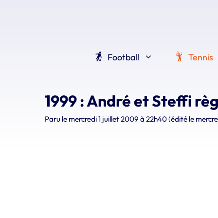
Aller
au
contenu
Football
Tennis
1999 : André et Steffi rè
Paru le
mercredi 1 juillet 2009 à 22h40
(édité le mercre