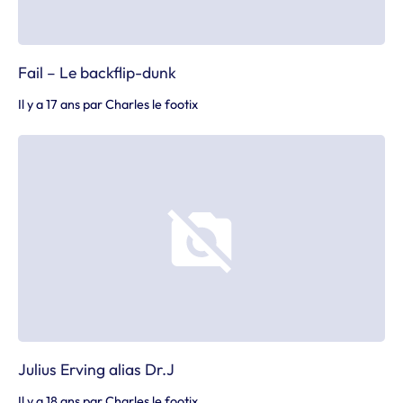
Fail – Le backflip-dunk
Il y a 17 ans
par
Charles le footix
Julius Erving alias Dr.J
Il y a 18 ans
par
Charles le footix