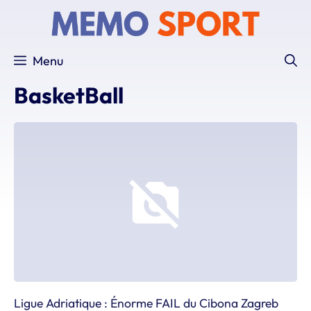
Aller
au
contenu
Menu
BasketBall
Ligue Adriatique : Énorme FAIL du Cibona Zagreb