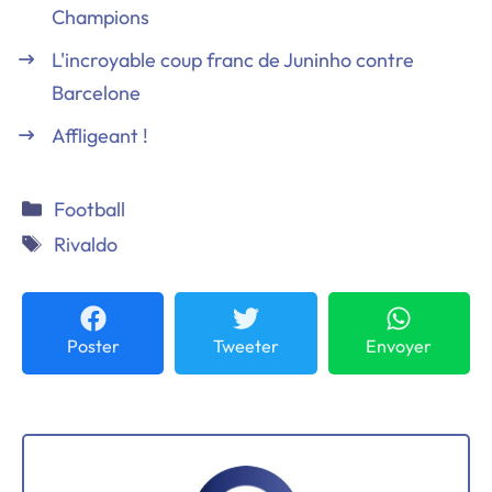
Champions
L'incroyable coup franc de Juninho contre
Barcelone
Affligeant !
Catégories
Football
Étiquettes
Rivaldo
Poster
Tweeter
Envoyer