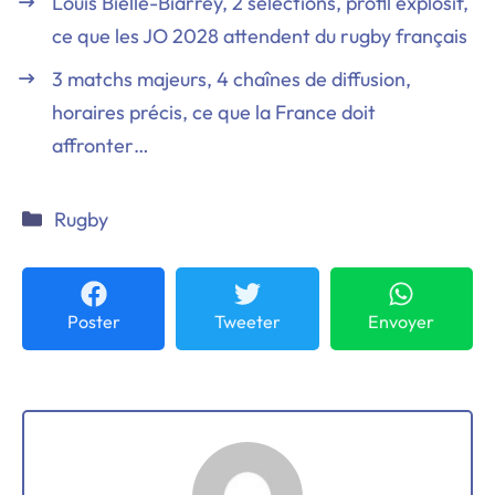
Louis Bielle-Biarrey, 2 sélections, profil explosif,
ce que les JO 2028 attendent du rugby français
3 matchs majeurs, 4 chaînes de diffusion,
horaires précis, ce que la France doit
affronter…
Catégories
Rugby
Poster
Tweeter
Envoyer