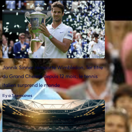
Jannik Sinner remporte Wimbledon, 1er titre
du Grand Chelem depuis 12 mois, le tennis
italien surprend le monde
Il y a 3 semaines