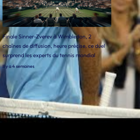
Finale Sinner-Zverev à Wimbledon, 2
chaînes de diffusion, heure précise, ce duel
surprend les experts du tennis mondial
Il y a 4 semaines