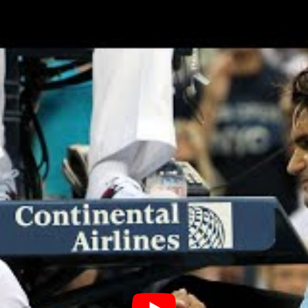
raient marquer les esprits à
l’US
Open
. À l’image de
Raducanu
et
Leylah
Fernandez
(18 ans toutes les
ff
pourrait rééditer une performance similaire. À
 beaucoup plus d’expérience que toutes ses jeunes
 circuit. Et surtout, elle a atteint sa première finale
rros
. En pleine progression au fil des années, elle
prochaine.