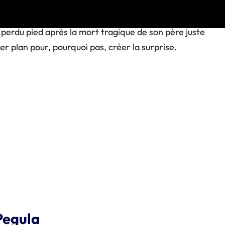
simova
. Âgée de 20 ans, elle réalise une belle saison
s les huitièmes de finale à chaque fois. Demi-
t perdu pied après la mort tragique de son père juste
er plan pour, pourquoi pas, créer la surprise.
Pegula