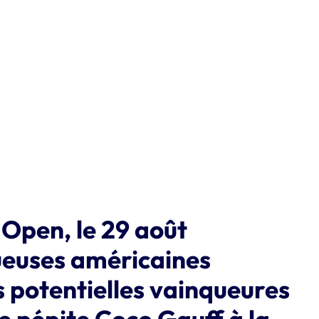
 Open, le 29 août
oueuses américaines
 potentielles vainqueures
e pépite Coco Gauff à la