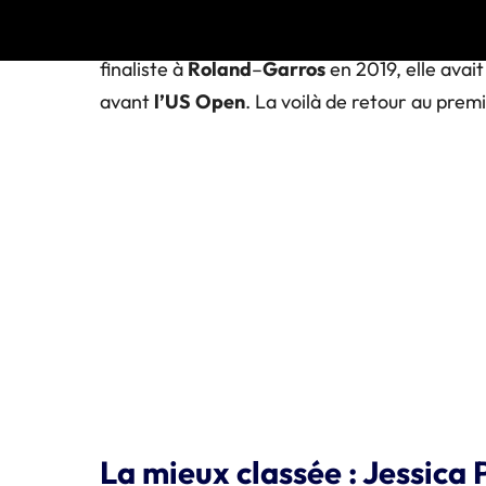
convaincants, en la personne
d’Amanda
Ani
en Grand Chelem en 2022, atteignant au moin
finaliste à
Roland
–
Garros
en 2019, elle avai
avant
l’US
Open
. La voilà de retour au premi
La mieux classée : Jessica 