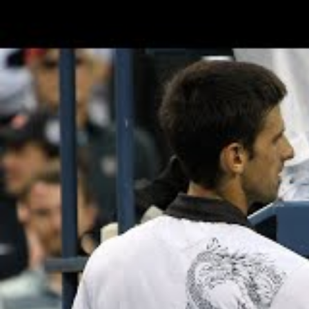
Gauff et Anisimova sont là
Cette année encore, de jeunes joueuses pour
la finale surprise de l’an dernier entre
Emma
deux au début du tournoi), la jeune
Coco
Gau
tout juste 18 ans elle aussi, elle a sûrement
homologues, grâce à son arrivée précoce sur le
en Grand Chelem cette année, à
Roland
–
Ga
devrait même intégrer le top 10 la semaine 