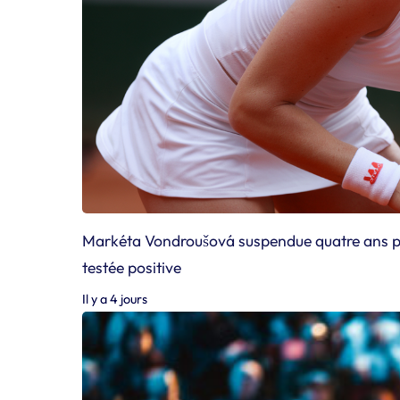
Markéta Vondroušová suspendue quatre ans po
testée positive
Il y a 4 jours