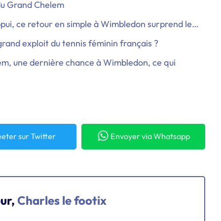
 du Grand Chelem
appui, ce retour en simple à Wimbledon surprend le…
rand exploit du tennis féminin français ?
lem, une dernière chance à Wimbledon, ce qui
eter
sur Twitter
Envoyer
via Whatsapp
eur,
Charles le footix