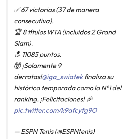
✅ 67 victorias (37 de manera
consecutiva).
🏆 8 títulos WTA (incluidos 2 Grand
Slam).
🔝 11085 puntos.
🤯 ¡Solamente 9
derrotas!
@iga_swiatek
finaliza su
histórica temporada como la N°1 del
ranking. ¡Felicitaciones! 🎉
pic.twitter.com/k9afcyfg9O
— ESPN Tenis (@ESPNtenis)