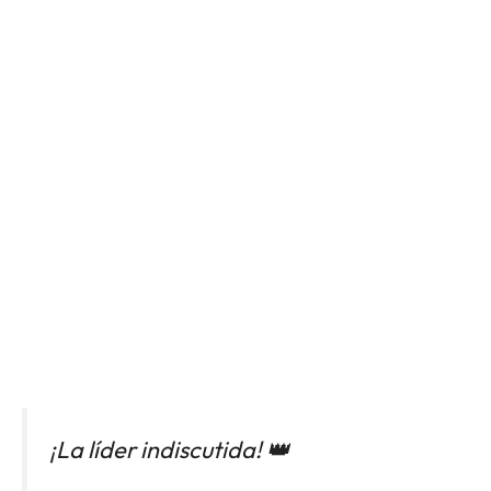
¡La líder indiscutida! 👑