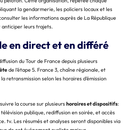
u peloton. Cette organisation, répétée chaque
quant la gendarmerie, les policiers locaux et les
 consulter les informations auprès de La République
anticiper leurs trajets.
e en direct et en différé
diffusion du Tour de France depuis plusieurs
ète
de l’étape 5. France 3, chaîne régionale, et
la retransmission selon les horaires d’émission
uivre la course sur plusieurs
horaires et dispositifs
:
 télévision publique, rediffusion en soirée, et accès
. tv. Les résumés et analyses seront disponibles via
utour de cet événement cycliste majeur.