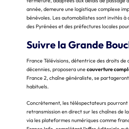
fermeture, adaptées aux délais de passage d
année, demeure une logistique complexe impli
bénévoles. Les automobilistes sont invités à
des Pyrénées et des préfectures locales pour 
Suivre la Grande Boucl
France Télévisions, détentrice des droits de 
décennies, proposera une
couverture compl
France 2, chaîne généraliste, se partageront 
habituels.
Concrètement, les téléspectateurs pourront s
retransmission en direct sur les chaînes de la
via les plateformes numériques comme france
France Info, complétant l’offre éditoriale a