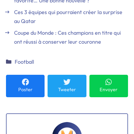
favorite… Une bonne nouvelle ?
Ces 3 équipes qui pourraient créer la surprise
au Qatar
Coupe du Monde : Ces champions en titre qui
ont réussi à conserver leur couronne
Catégories
Football
Poster
Tweeter
Envoyer